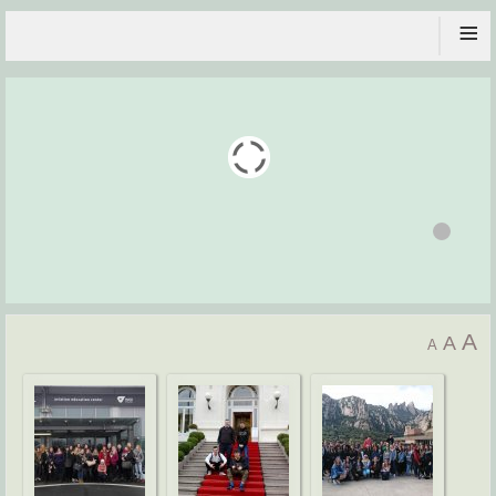
≡
A
A
A