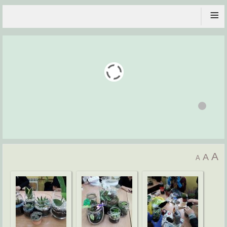
≡
A
A
A