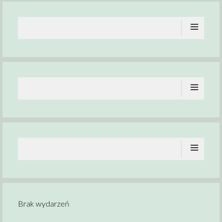
≡
≡
≡
Brak wydarzeń