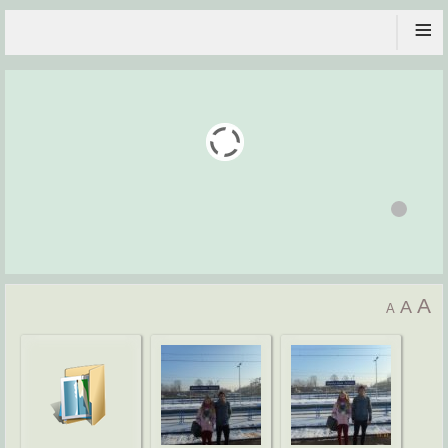
≡
A
A
A