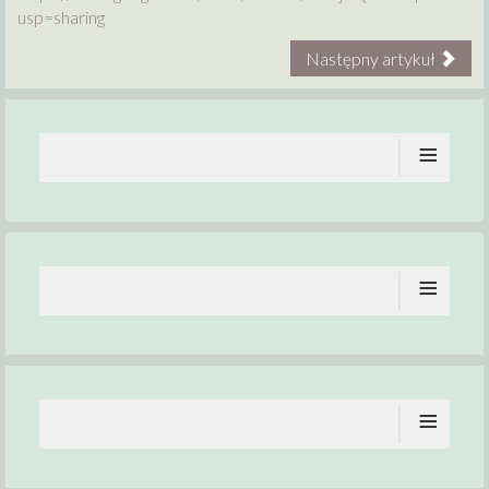
usp=sharing
Następny artykuł
≡
≡
≡