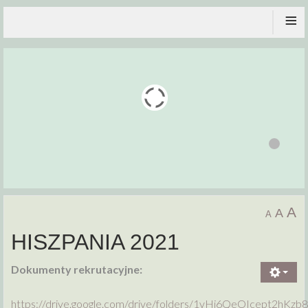
≡
A
A
A
HISZPANIA 2021
Dokumenty rekrutacyjne:
https://drive.google.com/drive/folders/1vHj6QeOIcept2hK