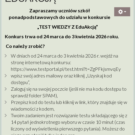
Zapraszamy uczniów szkół
ponadpodstawowych do udziału w konkursie
„TEST WIEDZY Z EduAkcją”
Konkurs trwa od 24 marca do 3 kwietnia 2026 roku.
Co należy zrobić?
W dniach od 24 marca do 3 kwietnia 2026 r. wejdź na
stronę internetową konkursu:
https://www.testportal.pl/test.html?t=ZgPFkjsmvqEy
wpisz swój adres mailowy oraz kliknij „Uzyskaj kod
dostępu”,
Zaloguj się na swojej poczcie (jeśli nie ma kodu dostępu to
sprawdź folder SPAM),
Przepisz kod do testu lub kliknij w link, który znajduje się w
wiadomości z kodem,
Twoim zadaniem jest rozwiązanie testu składającego się z
14 pytań jednokrotnego wyboru w czasie 10 minut (czas
liczony od wyświetlenia pierwszego pytania). Możesz do