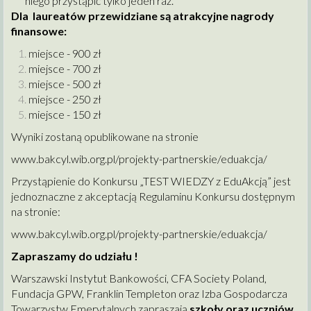
niego przystąpić tylko jeden raz.
Dla laureatów przewidziane są atrakcyjne nagrody
finansowe:
miejsce - 900 zł
miejsce - 700 zł
miejsce - 500 zł
miejsce - 250 zł
miejsce - 150 zł
Wyniki zostaną opublikowane na stronie
www.bakcyl.wib.org.pl/projekty-partnerskie/eduakcja/
Przystąpienie do Konkursu „TEST WIEDZY z EduAkcją” jest
jednoznaczne z akceptacją Regulaminu Konkursu dostępnym
na stronie:
www.bakcyl.wib.org.pl/projekty-partnerskie/eduakcja/
Zapraszamy do udziału !
Warszawski Instytut Bankowości, CFA Society Poland,
Fundacja GPW, Franklin Templeton oraz Izba Gospodarcza
Towarzystw Emerytalnych zapraszają
szkoły oraz uczniów