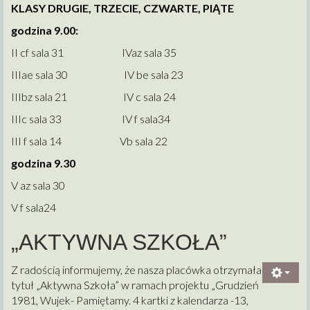
KLASY DRUGIE, TRZECIE, CZWARTE, PIĄTE
godzina 9.00:
II cf sala 31 IVaz sala 35
IIIae sala 30 IV be sala 23
IIIbz sala 21 IV c sala 24
IIIc sala 33 IV f sala34
III f sala 14 Vb sala 22
godzina 9.30
V az sala 30
V f sala24
„AKTYWNA SZKOŁA”
Z radością informujemy, że nasza placówka otrzymała
tytuł „Aktywna Szkoła” w ramach projektu „Grudzień
1981, Wujek- Pamiętamy. 4 kartki z kalendarza -13,