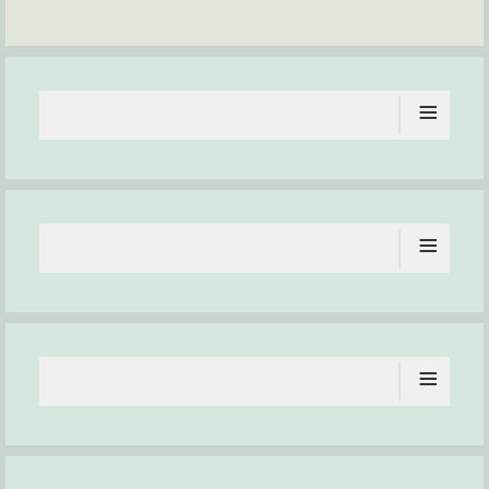
≡
≡
≡