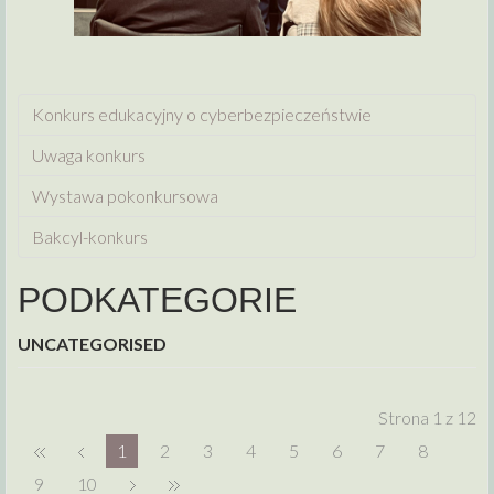
Konkurs edukacyjny o cyberbezpieczeństwie
Uwaga konkurs
Wystawa pokonkursowa
Bakcyl-konkurs
PODKATEGORIE
UNCATEGORISED
Strona 1 z 12
1
2
3
4
5
6
7
8
9
10