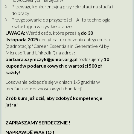
Przewagę konkurencyjną przy rekrutacji na studia i
do pracy
Przygotowanie do przyszłości – AI to technologia
kształtująca wszystkie branże
UWAGA:
Wśród osób, które prześlą
do 30
listopada 2025
certyfikat ukończenia całego kursu
(z adnotacją: "Career Essentials in Generative AI by
Microsoft and LinkedIn") na adres
:
barbara.szymczyk@junior.org.pl
rozlosujemy
10
kuponów podarunkowych o wartości 500 zł
każdy!
Losowanie odbędzie się w dniach 1-5 grudnia w
mediach społecznościowych Fundacji.
Zrób kurs już dziś, aby zdobyć kompetencje
jutra!
ZAPRASZAMY SERDECZNIE !
NAPRAWDĘ WARTO !