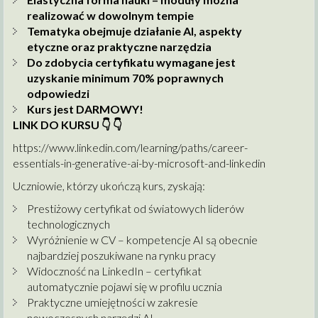
realizować w dowolnym tempie
Tematyka obejmuje działanie AI, aspekty
etyczne oraz praktyczne narzędzia
Do zdobycia certyfikatu wymagane jest
uzyskanie minimum 70% poprawnych
odpowiedzi
Kurs jest DARMOWY!
LINK DO KURSU
👇
👇
https://www.linkedin.com/learning/paths/career-
essentials-in-generative-ai-by-microsoft-and-linkedin
Uczniowie, którzy ukończą kurs, zyskają:
Prestiżowy certyfikat od światowych liderów
technologicznych
Wyróżnienie w CV – kompetencje AI są obecnie
najbardziej poszukiwane na rynku pracy
Widoczność na LinkedIn – certyfikat
automatycznie pojawi się w profilu ucznia
Praktyczne umiejętności w zakresie
nowoczesnych narzędzi AI