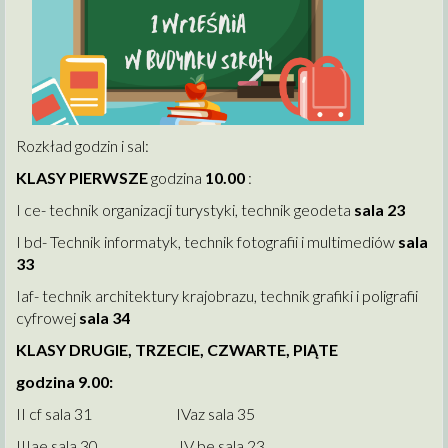
Rozkład godzin i sal:
KLASY PIERWSZE
godzina
10.00
:
I ce- technik organizacji turystyki, technik geodeta
sala 23
I bd- Technik informatyk, technik fotografii i multimediów
sala
33
Iaf- technik architektury krajobrazu, technik grafiki i poligrafii
cyfrowej
sala 34
KLASY DRUGIE, TRZECIE, CZWARTE, PIĄTE
godzina 9.00:
II cf sala 31 IVaz sala 35
IIIae sala 30 IV be sala 23