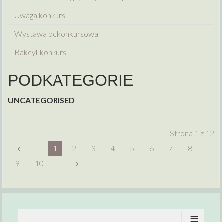
Uwaga konkurs
Wystawa pokonkursowa
Bakcyl-konkurs
PODKATEGORIE
UNCATEGORISED
Strona 1 z 12
1
2
3
4
5
6
7
8
9
10
≡