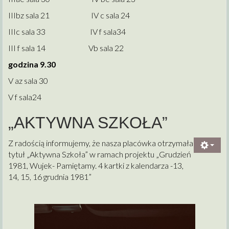
IIIbz sala 21 IV c sala 24
IIIc sala 33 IV f sala34
III f sala 14 Vb sala 22
godzina 9.30
V az sala 30
V f sala24
„AKTYWNA SZKOŁA”
Z radością informujemy, że nasza placówka otrzymała
tytuł „Aktywna Szkoła” w ramach projektu „Grudzień
1981, Wujek- Pamiętamy. 4 kartki z kalendarza -13,
14, 15, 16 grudnia 1981”