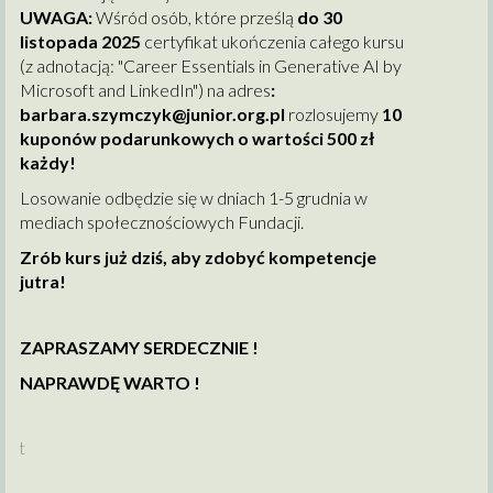
UWAGA:
Wśród osób, które prześlą
do 30
listopada 2025
certyfikat ukończenia całego kursu
(z adnotacją: "Career Essentials in Generative AI by
Microsoft and LinkedIn") na adres
:
barbara.szymczyk@junior.org.pl
rozlosujemy
10
kuponów podarunkowych o wartości 500 zł
każdy!
Losowanie odbędzie się w dniach 1-5 grudnia w
mediach społecznościowych Fundacji.
Zrób kurs już dziś, aby zdobyć kompetencje
jutra!
ZAPRASZAMY SERDECZNIE !
NAPRAWDĘ WARTO !
t