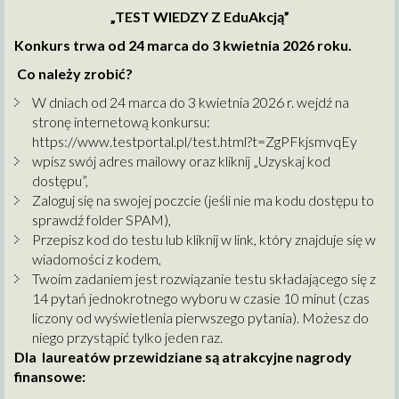
„TEST WIEDZY Z EduAkcją”
Konkurs trwa od 24 marca do 3 kwietnia 2026 roku.
Co należy zrobić?
W dniach od 24 marca do 3 kwietnia 2026 r. wejdź na
stronę internetową konkursu:
https://www.testportal.pl/test.html?t=ZgPFkjsmvqEy
wpisz swój adres mailowy oraz kliknij „Uzyskaj kod
dostępu”,
Zaloguj się na swojej poczcie (jeśli nie ma kodu dostępu to
sprawdź folder SPAM),
Przepisz kod do testu lub kliknij w link, który znajduje się w
wiadomości z kodem,
Twoim zadaniem jest rozwiązanie testu składającego się z
14 pytań jednokrotnego wyboru w czasie 10 minut (czas
liczony od wyświetlenia pierwszego pytania). Możesz do
niego przystąpić tylko jeden raz.
Dla laureatów przewidziane są atrakcyjne nagrody
finansowe: