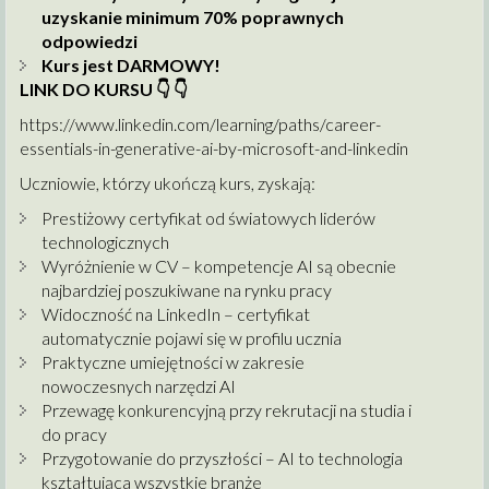
uzyskanie minimum 70% poprawnych
odpowiedzi
Kurs jest DARMOWY!
LINK DO KURSU
👇
👇
https://www.linkedin.com/learning/paths/career-
essentials-in-generative-ai-by-microsoft-and-linkedin
Uczniowie, którzy ukończą kurs, zyskają:
Prestiżowy certyfikat od światowych liderów
technologicznych
Wyróżnienie w CV – kompetencje AI są obecnie
najbardziej poszukiwane na rynku pracy
Widoczność na LinkedIn – certyfikat
automatycznie pojawi się w profilu ucznia
Praktyczne umiejętności w zakresie
nowoczesnych narzędzi AI
Przewagę konkurencyjną przy rekrutacji na studia i
do pracy
Przygotowanie do przyszłości – AI to technologia
kształtująca wszystkie branże