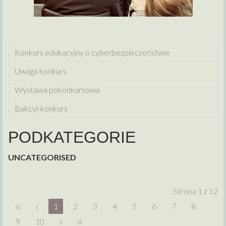
Konkurs edukacyjny o cyberbezpieczeństwie
Uwaga konkurs
Wystawa pokonkursowa
Bakcyl-konkurs
PODKATEGORIE
UNCATEGORISED
Strona 1 z 12
1
2
3
4
5
6
7
8
9
10