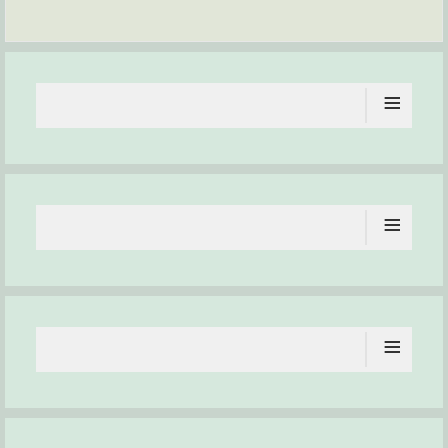
≡
≡
≡