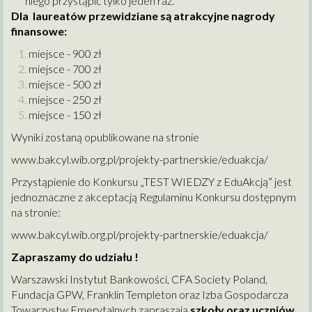
niego przystąpić tylko jeden raz.
Dla laureatów przewidziane są atrakcyjne nagrody
finansowe:
miejsce - 900 zł
miejsce - 700 zł
miejsce - 500 zł
miejsce - 250 zł
miejsce - 150 zł
Wyniki zostaną opublikowane na stronie
www.bakcyl.wib.org.pl/projekty-partnerskie/eduakcja/
Przystąpienie do Konkursu „TEST WIEDZY z EduAkcją” jest
jednoznaczne z akceptacją Regulaminu Konkursu dostępnym
na stronie:
www.bakcyl.wib.org.pl/projekty-partnerskie/eduakcja/
Zapraszamy do udziału !
Warszawski Instytut Bankowości, CFA Society Poland,
Fundacja GPW, Franklin Templeton oraz Izba Gospodarcza
Towarzystw Emerytalnych zapraszają
szkoły oraz uczniów