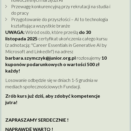
Przewagę konkurencyjną przy rekrutacji na studia i
do pracy
Przygotowanie do przyszłości – AI to technologia
kształtująca wszystkie branże
UWAGA:
Wśród osób, które prześlą
do 30
listopada 2025
certyfikat ukończenia całego kursu
(z adnotacją: "Career Essentials in Generative AI by
Microsoft and LinkedIn") na adres
:
barbara.szymczyk@junior.org.pl
rozlosujemy
10
kuponów podarunkowych o wartości 500 zł
każdy!
Losowanie odbędzie się w dniach 1-5 grudnia w
mediach społecznościowych Fundacji.
Zrób kurs już dziś, aby zdobyć kompetencje
jutra!
ZAPRASZAMY SERDECZNIE !
NAPRAWDĘ WARTO !