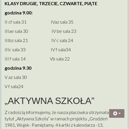
KLASY DRUGIE, TRZECIE, CZWARTE, PIĄTE
godzina 9.00:
II cf sala 31 IVaz sala 35
IIIae sala 30 IV be sala 23
IIIbz sala 21 IV c sala 24
IIIc sala 33 IV f sala34
III f sala 14 Vb sala 22
godzina 9.30
V az sala 30
V f sala24
„AKTYWNA SZKOŁA”
Z radością informujemy, że nasza placówka otrzymała
tytuł „Aktywna Szkoła” w ramach projektu „Grudzień
1981, Wujek- Pamiętamy. 4 kartki z kalendarza -13,