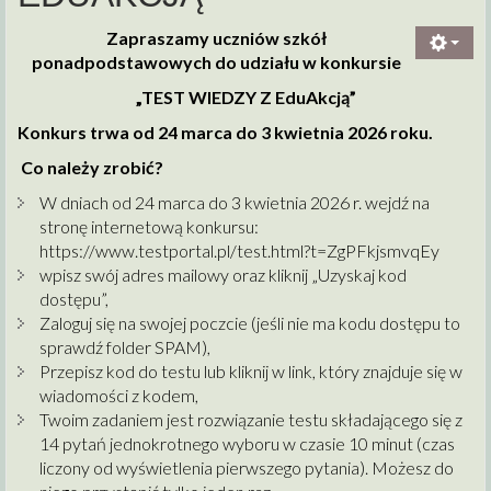
Zapraszamy uczniów szkół
ponadpodstawowych do udziału w konkursie
„TEST WIEDZY Z EduAkcją”
Konkurs trwa od 24 marca do 3 kwietnia 2026 roku.
Co należy zrobić?
W dniach od 24 marca do 3 kwietnia 2026 r. wejdź na
stronę internetową konkursu:
https://www.testportal.pl/test.html?t=ZgPFkjsmvqEy
wpisz swój adres mailowy oraz kliknij „Uzyskaj kod
dostępu”,
Zaloguj się na swojej poczcie (jeśli nie ma kodu dostępu to
sprawdź folder SPAM),
Przepisz kod do testu lub kliknij w link, który znajduje się w
wiadomości z kodem,
Twoim zadaniem jest rozwiązanie testu składającego się z
14 pytań jednokrotnego wyboru w czasie 10 minut (czas
liczony od wyświetlenia pierwszego pytania). Możesz do