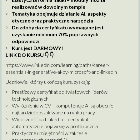
realizować w dowolnym tempie
Tematyka obejmuje działanie AI, aspekty
etyczne oraz praktyczne narzędzia
Do zdobycia certyfikatu wymagane jest
uzyskanie minimum 70% poprawnych
odpowiedzi
Kurs jest DARMOWY!
LINK DO KURSU
👇
👇
https://www.linkedin.com/learning/paths/career-
essentials-in-generative-ai-by-microsoft-and-linkedin
Uczniowie, którzy ukończą kurs, zyskają:
Prestiżowy certyfikat od światowych liderów
technologicznych
Wyróżnienie w CV – kompetencje AI są obecnie
najbardziej poszukiwane na rynku pracy
Widoczność na LinkedIn – certyfikat
automatycznie pojawi się w profilu ucznia
Praktyczne umiejętności w zakresie
nowoczesnych narzędzi AI