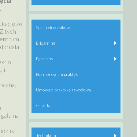
ięcia
.
ukację ze
Spis podręczników
Z tych
Centrum
E-learning
dkreśla
Egzaminy
kt o
 i
Harmonogram praktyk
iczna,
Umowa o praktykę zawodową
Gazetka
a
gała na
odzież
Technikum