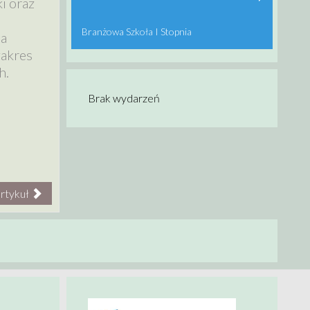
i oraz
Branżowa Szkoła I Stopnia
na
zakres
h.
Brak wydarzeń
rtykuł