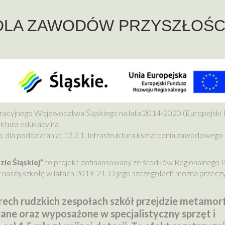
DLA ZAWODÓW PRZYSZŁOŚC
eracyjnego Województwa Śląskiego na lata 2014-2020 (Europejski
ruktura edukacyjna
, dla poddziałania: 12.2.1. Infrastruktura kształcenia zawodowego 
ie Śląskiej”
to projekt dofinansowany ze środków Regionalnego 
naszą szkołę w latach 2019-21. O jego szczegółach można przecz
ech rudzkich zespołach szkół przejdzie metamor
e oraz wyposażone w specjalistyczny sprzęt i