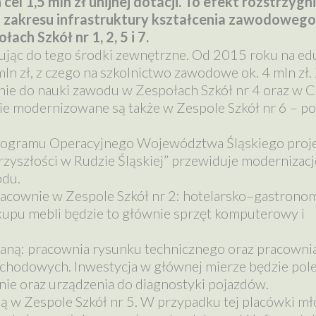
l 1,5 mln zł unijnej dotacji. To efekt rozstrzygn
 zakresu infrastruktury kształcenia zawodowego
ch Szkół nr 1, 2, 5 i 7.
jąc do tego środki zewnętrzne. Od 2015 roku na ed
n zł, z czego na szkolnictwo zawodowe ok. 4 mln zł. 
nie do nauki zawodu w Zespołach Szkół nr 4 oraz w 
e modernizowane są także w Zespole Szkół nr 6 – po
rogramu Operacyjnego Województwa Śląskiego proje
yszłości w Rudzie Śląskiej” przewiduje modernizację
odu.
acownie w Zespole Szkół nr 2: hotelarsko–gastronom
kupu mebli będzie to głównie sprzęt komputerowy i
aną: pracownia rysunku technicznego oraz pracowni
ochodowych. Inwestycja w głównej mierze będzie pole
e oraz urządzenia do diagnostyki pojazdów.
 w Zespole Szkół nr 5. W przypadku tej placówki mł