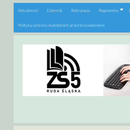
Aktualności
Dziennik
Rekrutacja
Regulaminy
Polityka ochrony małoletnich przed krzywdzeniem