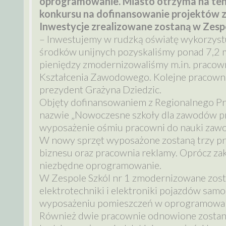
oprogramowanie. Miasto otrzyma na ten ce
konkursu na dofinansowanie projektów z
Inwestycje zrealizowane zostaną w Zespoła
– Inwestujemy w rudzką oświatę wykorzystu
środków unijnych pozyskaliśmy ponad 7,2 ml
pieniędzy zmodernizowaliśmy m.in. pracow
Kształcenia Zawodowego. Kolejne pracowni
prezydent Grażyna Dziedzic.
Objęty dofinansowaniem z Regionalnego P
nazwie „Nowoczesne szkoły dla zawodów prz
wyposażenie ośmiu pracowni do nauki zaw
W nowy sprzęt wyposażone zostaną trzy pr
biznesu oraz pracownia reklamy. Oprócz za
niezbędne oprogramowanie.
W Zespole Szkól nr 1 zmodernizowane zost
elektrotechniki i elektroniki pojazdów sam
wyposażeniu pomieszczeń w oprogramowani
Również dwie pracownie odnowione zostaną