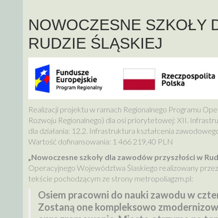
NOWOCZESNE SZKOŁY 
RUDZIE ŚLĄSKIEJ
Realizacji projektu w ramach Regionalnego Programu Op
Rozwoju Regionalnego) dla osi priorytetowej: XII. Infrast
dla działania: 12.2. Infrastruktura kształcenia zawodowego
Wartość dofinansowania: 1 466 219,40 PLN
„Nowoczesne szkoły dla zawodów przyszłości w Rudz
Operacyjnego Województwa Ślaskiego realizowany przez 
tekście pochodzącym ze strony metropoliagzm.pl:
Osiem pracowni do nauki zawodu w czter
Zostaną one kompleksowo zmodernizowan