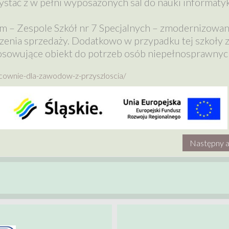
ystać z w pełni wyposażonych sal do nauki informatyk
em – Zespole Szkół nr 7 Specjalnych – zmodernizowa
zenia sprzedaży. Dodatkowo w przypadku tej szkoły 
osowujące obiekt do potrzeb osób niepełnosprawnyc
cownie-dla-zawodow-z-przyszloscia/
Następny a