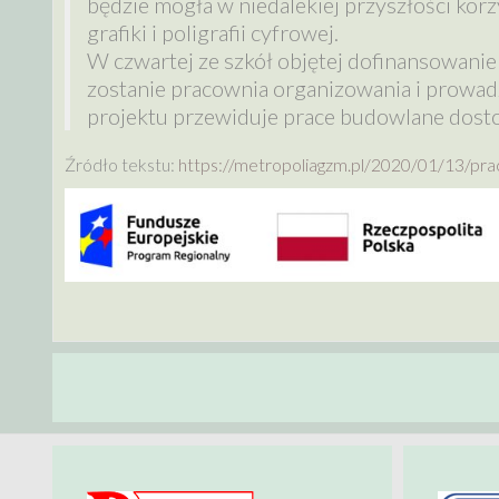
będzie mogła w niedalekiej przyszłości korz
grafiki i poligrafii cyfrowej.
W czwartej ze szkół objętej dofinansowani
zostanie pracownia organizowania i prowad
projektu przewiduje prace budowlane dost
Źródło tekstu:
https://metropoliagzm.pl/2020/01/13/pra