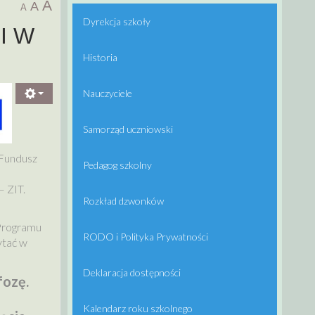
A
A
A
Dyrekcja szkoły
I W
Historia
Nauczyciele
Samorząd uczniowski
 Fundusz
Pedagog szkolny
– ZIT.
Rozkład dzwonków
Programu
RODO i Polityka Prywatności
ytać w
Deklaracja dostępności
fozę.
Kalendarz roku szkolnego